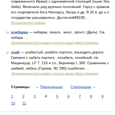
современного Ирака) с одноимённой столицей (ныне Эль
Хиба). Включало ряд крупных поселений: Гирсу с храмом
его покровителя бога Нингирсу, Лагаш и др. В 25 в. до н.э.
государство расширилось. Достигло&#8230; …
Исторический словарь
ехибарка
— хибарка, лачуга , моск., яросл. (Даль). См.
39
хибара …
Этимологический словарь русского языка Макса Фасмера
ухаб
— ухабистый, ухабить портить, изъездить дорогу .
40
Связано с хабить портить , похабить, похабный; см.
Маценауэр, LF 7, 216 и сл.; Бернекер I, 380. Сравнение с
шибкий, хибать (Горяев, ЭС 390) ошибочно …
Этимологический словарь русского языка Макса Фасмера
Страницы
←
Предыдущая
Следующая
→
1
2
3
4
5
6
7
8
9
10
11