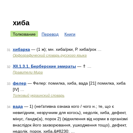
хиба
Толкование
Перевод
Книги
хибарка
— (1 ж); мн. хиба/рки, Р. хиба/рок …
31
Орфографический словарь русского языка
XII.1.3.1. Берберские эмираты
— ⇑ …
32
Правители Мира
фелер
— Фелер: помилка, хиба, вада [21] помилка, хиба
33
[IV] …
Толковый украинский словарь
вада
— 1) (неґативна ознака кого / чого н.; те, що є
34
невигідним, незручним для когось), недолік, хиба, дефект,
мінус, ґандж(а), порок 2) (відхилення від норми в організмі
внаслідок його захворювання, ушкодження тощо), дефект,
недолік, порок, хиба,&#8230; …