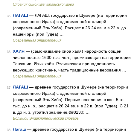
Словник синонімів української мови
ЛАГАШ
— ЛАГАШ, государство в Шумере (на территории
35
современного Ирака) с одноименной столицей
(современный Эль Хиба). Расцвет в 26 24 вв. и в 22 в. до
нашей эры (при Гудеа) …
Современная энциклопедия
ХАЙЯ
— (самоназвание хиба хайя) народность общей
36
численностью 1630 тыс. чел., проживающая на территории
Танзании. Язык хайя. Религиозная принадлежность
верующих: христиане, часть традиционные верования …
Современная энциклопедия
ЛАГАШ
— древнее государство в Шумере (на территории
37
современного Ирака) с одноименной столицей
(современный Эль Хиба). Первые поселения в кон. 5 го
тыс. до н. э., расцвет в 26 24 вв. и в 22 в. (при Гудеа). С 21
в. до н. э. утратил значение.&#8230; …
Большой Энциклопедический словарь
Лагаш
— древнее государство в Шумере (на территории
38